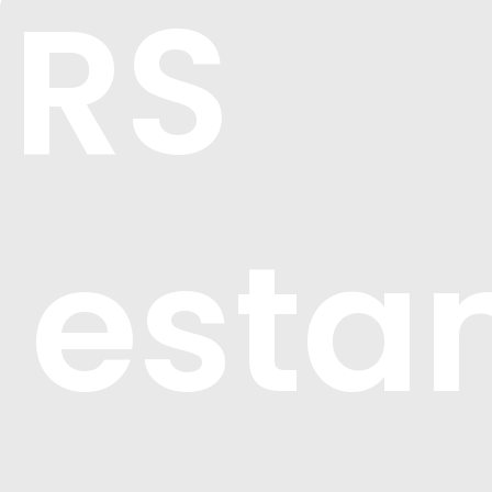
/RS
 esta