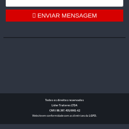
ENVIAR MENSAGEM
Todos os direitos reservados
Lider Tratores LTDA
CNPJ 88.397.435/0001-62
Website em conformidade com as diretrizes da
LGPD
.