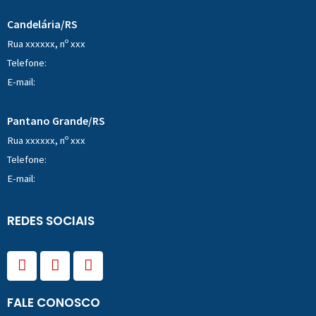
Candelária/RS
Rua xxxxxx, nº xxx
Telefone:
E-mail:
Pantano Grande/RS
Rua xxxxxx, nº xxx
Telefone:
E-mail:
REDES SOCIAIS
F
I
Y
a
n
o
c
s
u
e
t
t
FALE CONOSCO