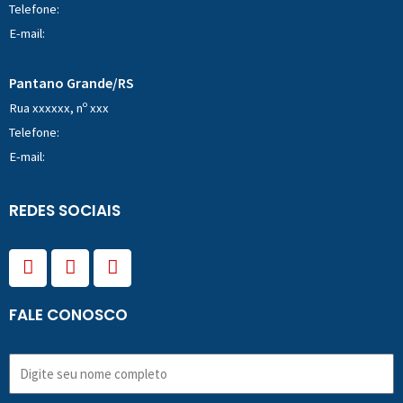
Telefone:
E-mail:
Pantano Grande/RS
Rua xxxxxx, nº xxx
Telefone:
E-mail:
REDES SOCIAIS
F
I
Y
a
n
o
c
s
u
e
t
t
FALE CONOSCO
b
a
u
o
g
b
o
r
e
k
a