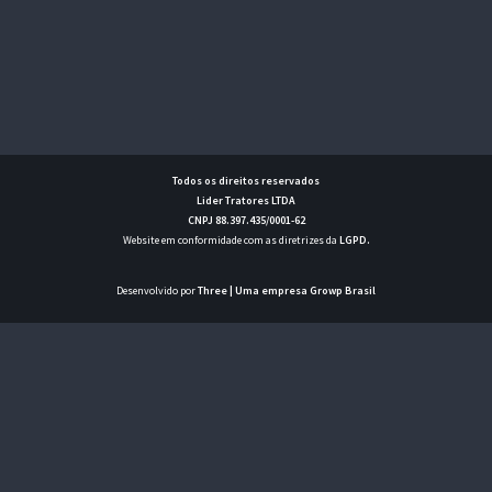
Todos os direitos reservados
Lider Tratores LTDA
CNPJ 88.397.435/0001-62
Website em conformidade com as diretrizes da
LGPD
.
Desenvolvido por
Three
| Uma empresa Growp Brasil