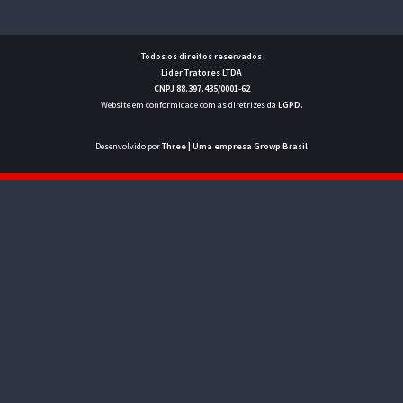
Todos os direitos reservados
Lider Tratores LTDA
CNPJ 88.397.435/0001-62
Website em conformidade com as diretrizes da
LGPD
.
Desenvolvido por
Three
| Uma empresa Growp Brasil