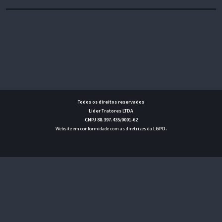
Todos os direitos reservados
Lider Tratores LTDA
CNPJ 88.397.435/0001-62
Website em conformidade com as diretrizes da
LGPD
.