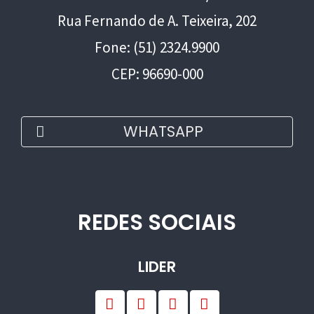
Rua Fernando de A. Teixeira, 202
Fone: (51) 2324.9900
CEP: 96690-000
WHATSAPP
REDES SOCIAIS
LIDER
F
I
L
Y
a
n
i
o