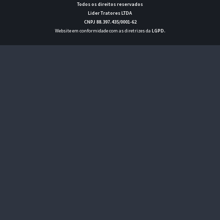
Todos os direitos reservados
Lider Tratores LTDA
CNPJ 88.397.435/0001-62
Website em conformidade com as diretrizes da
LGPD
.